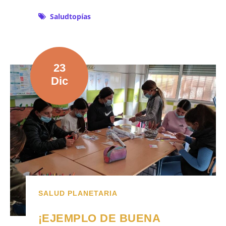
Saludtopías
23
Dic
SALUD PLANETARIA
¡EJEMPLO DE BUENA