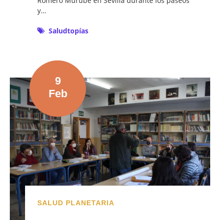
Romero Murube en Sevilla durante los paseos
y…
Saludtopías
9
Feb
SALUD PLANETARIA